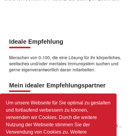
Ideale Empfehlung
Menschen von 0-100, die eine Lösung für ihr körperliches,
seelisches und/oder mentales Immunsystem suchen und
gerne eigenverantwortlich daran mitarbeiten.
Mein idealer Empfehlungspartner
Therapeuten und Fachleute aus dem gesundheitlichen
Um unsere Webseite für Sie optimal zu gestalten
Umfeld, die eine ergänzende Unterstützung für ihre
und fortlaufend verbessern zu können,
Patienten oder Kunden suchen: z.B. Zahnärzte,
verwenden wir Cookies. Durch die weitere
Physiotherapeuten, Osteopathen, Psychotherapeuten,
Nutzung der Webseite stimmen Sie der
Ernährungsfachleute, Apotheker, Geomanten, Fachärzte...
Verwendung von Cookies zu. Weitere